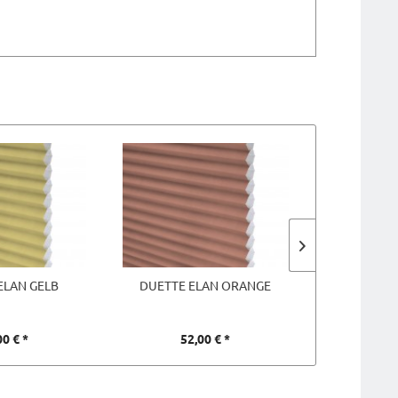
ELAN GELB
DUETTE ELAN ORANGE
DUETTE
00 € *
52,00 € *
52