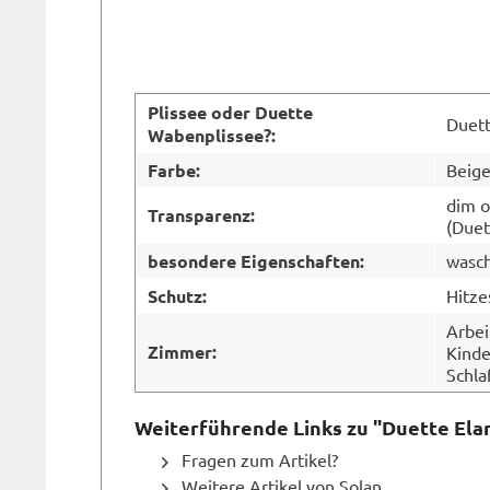
Plissee oder Duette
Duet
Wabenplissee?:
Farbe:
Beig
dim ou
Transparenz:
(Duet
besondere Eigenschaften:
wasch
Schutz:
Hitze
Arbei
Zimmer:
Kinde
Schl
Weiterführende Links zu "Duette Ela
Fragen zum Artikel?
Weitere Artikel von Solan