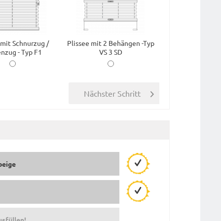
 mit Schnurzug /
Plissee mit 2 Behängen -Typ
nzug - Typ F1
VS 3 SD
beige
usfüllen!