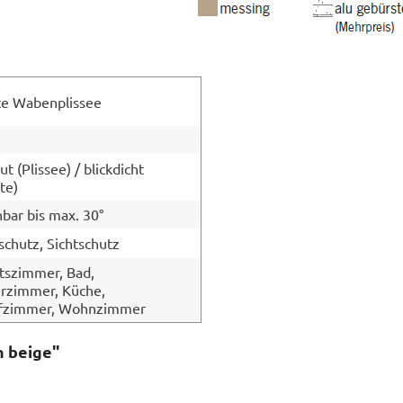
te Wabenplissee
e
t (Plissee) / blickdicht
te)
bar bis max. 30°
schutz, Sichtschutz
tszimmer, Bad,
rzimmer, Küche,
afzimmer, Wohnzimmer
n beige"