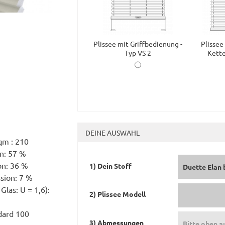
Plissee mit Griffbedienung -
Plissee
Typ VS 2
Kette
DEINE AUSWAHL
qm : 210
on: 57 %
on: 36 %
1) Dein Stoff
Duette Elan 
ssion: 7 %
Glas: U = 1,6):
2) Plissee Modell
dard 100
3) Abmessungen
Bitte oben a