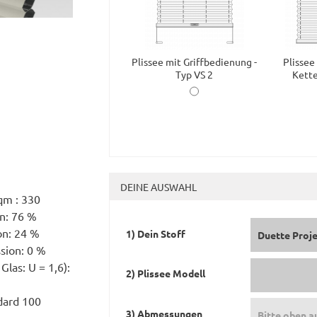
Plissee mit Griffbedienung -
Plissee
Typ VS 2
Kette
DEINE AUSWAHL
qm : 330
on: 76 %
on: 24 %
1) Dein Stoff
Duette Proje
ssion: 0 %
Glas: U = 1,6):
2) Plissee Modell
dard 100
3) Abmessungen
Bitte oben a