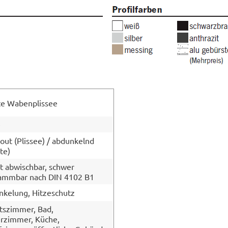
te Wabenplissee
e
 out (Plissee) / abdunkelnd
te)
t abwischbar, schwer
lammbar nach DIN 4102 B1
kelung, Hitzeschutz
tszimmer, Bad,
rzimmer, Küche,