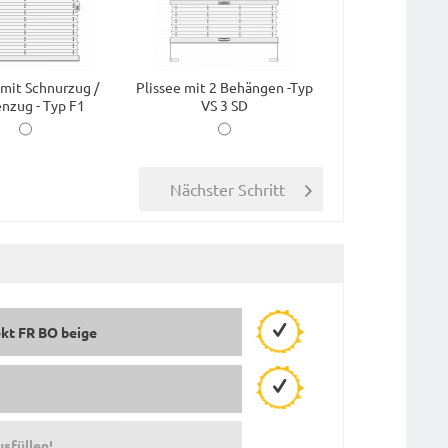
 mit Schnurzug /
Plissee mit 2 Behängen -Typ
nzug - Typ F1
VS 3 SD
kt FR BO beige
usfüllen!