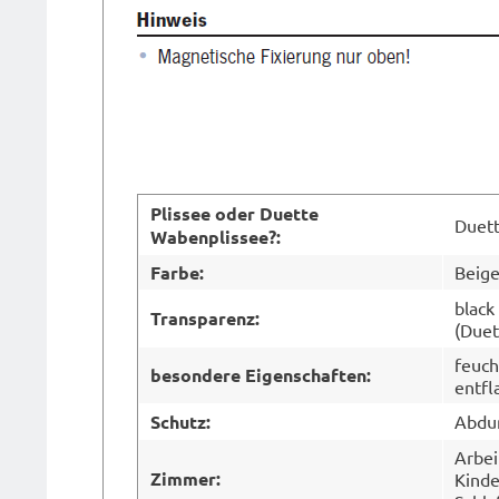
Plissee oder Duette
Duet
Wabenplissee?:
Farbe:
Beig
black
Transparenz:
(Duet
feuch
besondere Eigenschaften:
entf
Schutz:
Abdun
Arbei
Zimmer:
Kinde