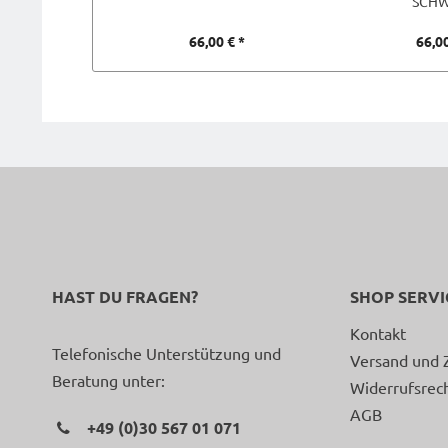
SCH
66,00 € *
66,00
HAST DU FRAGEN?
SHOP SERVI
Kontakt
Telefonische Unterstützung und
Versand und 
Beratung unter:
Widerrufsrec
AGB
+49 (0)30 567 01 071