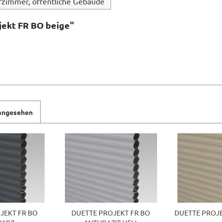
fzimmer, öffentliche Gebäude
jekt FR BO beige"
 angesehen
JEKT FR BO
DUETTE PROJEKT FR BO
DUETTE PROJE