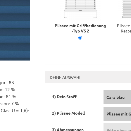
Plissee mit Griffbedienung
Plissee
-Typ VS 2
Kette
DEINE AUSWAHL
qm : 83
on: 12 %
on: 81 %
1) Dein Stoff
Cara blau
ssion: 7 %
Glas: U = 1,6):
2) Plissee Modell
Plissee mit 
3) Abmessungen
Bitte oben a