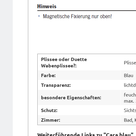
Plissee oder Duette
Pliss
Wabenplissee?:
Farbe:
Blau
Transparenz:
licht
feuch
besondere Eigenschaften:
max. 
Schutz:
Sicht
Zimmer:
Bad,
Weiterführende Links zu "Cara blau"