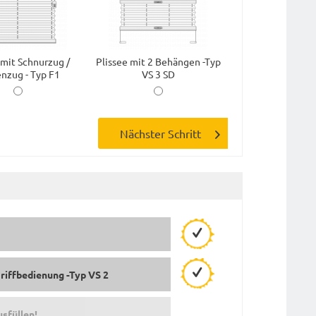
 mit Schnurzug /
Plissee mit 2 Behängen -Typ
nzug - Typ F1
VS 3 SD
Griffbedienung -Typ VS 2
usfüllen!