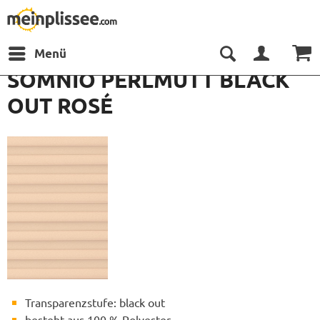
Menü
SOMNIO PERLMUTT BLACK
OUT ROSÉ
Transparenzstufe: black out
besteht aus 100 % Polyester