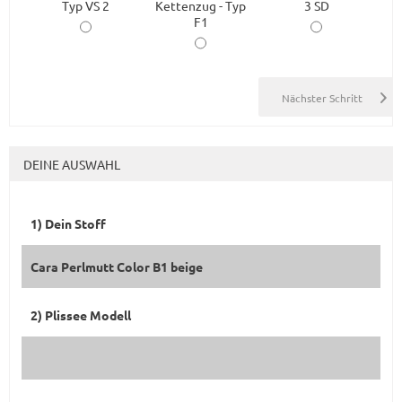
Typ VS 2
Kettenzug - Typ
3 SD
F1
DEINE AUSWAHL
1) Dein Stoff
Cara Perlmutt Color B1 beige
2) Plissee Modell