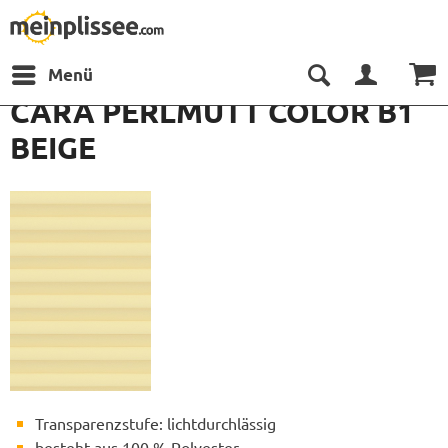
Menü
CARA PERLMUTT COLOR B1
BEIGE
Transparenzstufe: lichtdurchlässig
besteht aus 100 % Polyester