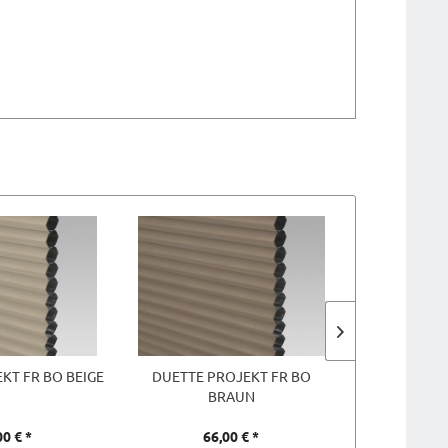
KT FR BO BEIGE
DUETTE PROJEKT FR BO
DUETTE P
BRAUN
B
00 € *
66,00 € *
66