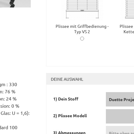
Plissee mit Griffbedienung -
Plissee
Typ VS 2
Kette
DEINE AUSWAHL
qm : 330
on: 76 %
on: 24 %
1) Dein Stoff
Duette Proj
ssion: 0 %
Glas: U = 1,6):
2) Plissee Modell
dard 100
3) Abmessungen
Bitte oben a