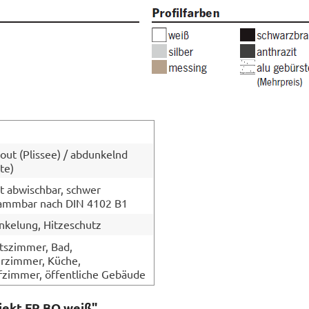
 out (Plissee) / abdunkelnd
te)
t abwischbar, schwer
lammbar nach DIN 4102 B1
kelung, Hitzeschutz
tszimmer, Bad,
rzimmer, Küche,
fzimmer, öffentliche Gebäude
jekt FR BO weiß"