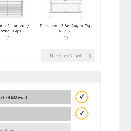
 mit Schnurzug /
Plissee mit 2 Behängen -Typ
nzug - Typ F1
VS 3 SD
ekt FR BO weiß
usfüllen!