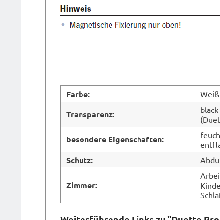
Farbe:
Weiß
black
Transparenz:
(Duet
feuch
besondere Eigenschaften:
entf
Schutz:
Abdun
Arbei
Zimmer:
Kinde
Schla
Weiterführende Links zu "Duette Pro